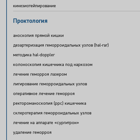
кинезиотейпирование
Проктология
аноскопия прямой кишки
дезартеризация геморроидальных узлов (hal-rar)
методика hal-doppler
колоноскопия кишечника под наркозом
лечение геморроя лазером
лигирование геморроидальных узлов
оперативное лечение геморроя
ректороманоскопия (ррс) кишечника
склеротерапия геморроидальных узлов
лечение на аппарате «сургитрон»
удаление геморроя