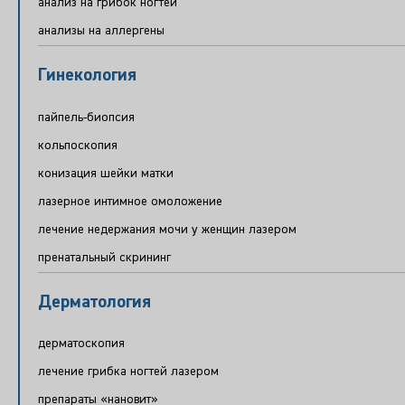
анализ на грибок ногтей
анализы на аллергены
Гинекология
пайпель-биопсия
кольпоскопия
конизация шейки матки
лазерное интимное омоложение
лечение недержания мочи у женщин лазером
пренатальный скрининг
Дерматология
дерматоскопия
лечение грибка ногтей лазером
препараты «нановит»