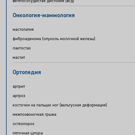
вегетососудистая дистония (всд)
Онкология-маммология
мастопатия
фиброаденома (опухоль молочной железы)
лактостаз
мастит
Ортопедия
артрит
артроз
косточки на пальцах ног (вальгусная деформация)
межпозвоночная грыжа
остеопороз
пяточная шпора