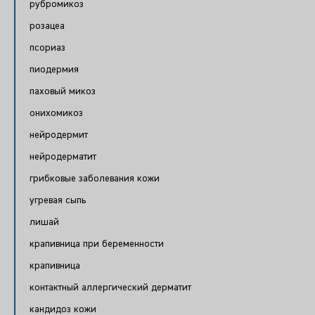
рубромикоз
розацеа
псориаз
пиодермия
паховый микоз
онихомикоз
нейродермит
нейродерматит
грибковые заболевания кожи
угревая сыпь
лишай
крапивница при беременности
крапивница
контактный аллергический дерматит
кандидоз кожи