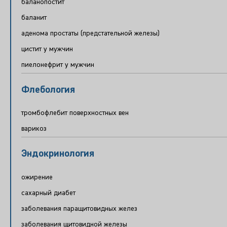
баланопостит
баланит
аденома простаты (предстательной железы)
цистит у мужчин
пиелонефрит у мужчин
Флебология
тромбофлебит поверхностных вен
варикоз
Эндокринология
ожирение
сахарный диабет
заболевания паращитовидных желез
заболевания щитовидной железы