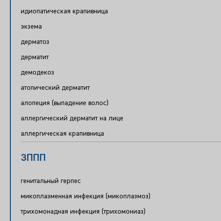
идиопатическая крапивница
экзема
дерматоз
дерматит
демодекоз
атопический дерматит
алопеция (выпадение волос)
аллергический дерматит на лице
аллергическая крапивница
ЗППП
генитальный герпес
микоплазменная инфекция (микоплазмоз)
трихомонадная инфекция (трихомониаз)