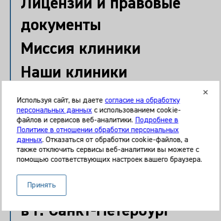
Лицензии и правовые
документы
Миссия клиники
Наши клиники
О клинике
Используя сайт, вы даете
согласие на обработку
персональных данных
с использованием cookie-
Онлайн запись
файлов и сервисов веб-аналитики.
Подробнее в
Политике в отношении обработки персональных
Оплата услуг
данных
. Отказаться от обработки cookie-файлов, а
также отключить сервисы веб-аналитики вы можете с
помощью соответствующих настроек вашего браузера.
Подготовка к приемам в
клинике Медикал он груп
Принять
в г. Санкт-Петербург