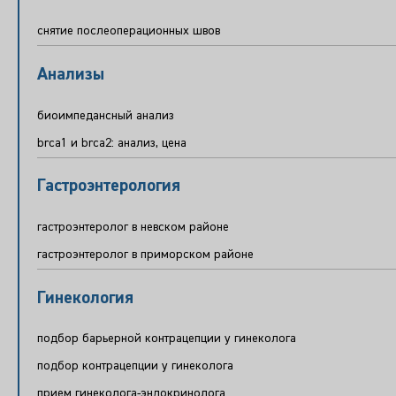
снятие послеоперационных швов
Анализы
биоимпедансный анализ
brca1 и brca2: анализ, цена
Гастроэнтерология
гастроэнтеролог в невском районе
гастроэнтеролог в приморском районе
Гинекология
подбор барьерной контрацепции у гинеколога
подбор контрацепции у гинеколога
прием гинеколога-эндокринолога