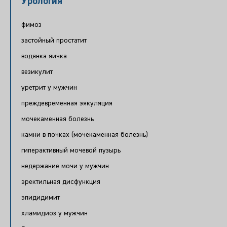
Урология
фимоз
застойный простатит
водянка яичка
везикулит
уретрит у мужчин
преждевременная эякуляция
мочекаменная болезнь
камни в почках (мочекаменная болезнь)
гиперактивный мочевой пузырь
недержание мочи у мужчин
эректильная дисфункция
эпидидимит
хламидиоз у мужчин