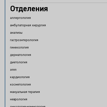
Отделения
аллергология
амбулаторная хирургия
анализы
гастроэнтерология
гинекология
дерматология
диетология
зппп
кардиология
косметология
мануальная терапия
неврология
онкология-маммология