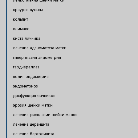
лейкоплакия шейки матки
крауроз вульвы
кольпит
климакс
киста яичника
лечение аденоматоза матки
гиперплазия эндометрия
гарднереллез
полип эндометрия
эндометриоз
дисфункция яичников
эрозия шейки матки
лечение дисплазии шейки матки
лечение цервицита
лечение бартолинита