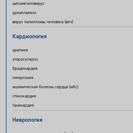
цитомегаловирус
уреаплазмоз
вирус папилломы человека (впч)
Кардиология
аритмия
атеросклероз
брадикардия
гипертония
ишемическая болезнь сердца (ибс)
стенокардия
тахикардия
Неврология