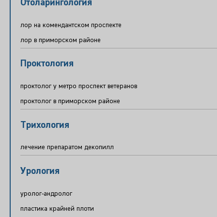
Отоларингология
лор на комендантском проспекте
лор в приморском районе
Проктология
проктолог у метро проспект ветеранов
проктолог в приморском районе
Трихология
лечение препаратом декопилл
Урология
уролог-андролог
пластика крайней плоти