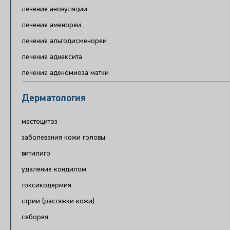
лечение ановуляции
лечение аменореи
лечение альгодисменореи
лечение аднексита
лечение аденомиоза матки
Дерматология
мастоцитоз
заболевания кожи головы
витилиго
удаление кондилом
токсикодермия
стрии (растяжки кожи)
себорея