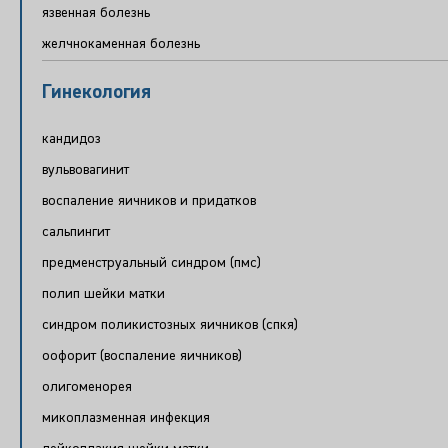
язвенная болезнь
желчнокаменная болезнь
Гинекология
кандидоз
вульвовагинит
воспаление яичников и придатков
сальпингит
предменструальный синдром (пмс)
полип шейки матки
синдром поликистозных яичников (спкя)
оофорит (воспаление яичников)
олигоменорея
микоплазменная инфекция