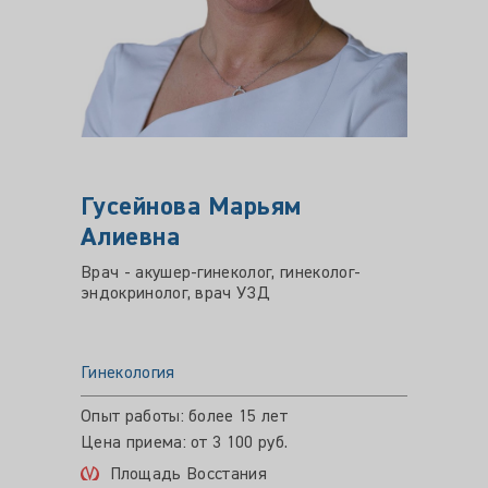
Гусейнова Марьям
МАР
Алиевна
Марк
Врач - акушер-гинеколог, гинеколог-
Врач - 
эндокринолог, врач УЗД
ультра
Гинекология
Гинеко
Опыт работы: более 15 лет
Опыт ра
Цена приема: от 3 100 руб.
Цена пр
Площадь Восстания
Про