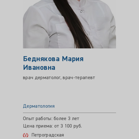
Беднякова Мария
Павл
Ивановна
Серг
врач дерматолог, врач-терапевт
врач-д
Дерматология
Дермат
Цена пр
Опыт работы: более 3 лет
Цена приема: от 3 100 руб.
Про
Петроградская