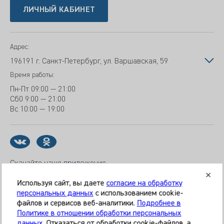
ЛИЧНЫЙ КАБИНЕТ
Адрес:
196191 г. Санкт-Петербург, ул. Варшавская, 59
Время работы:
Пн-Пт
09:00 — 21:00
Сб
0 9:00 — 21:00
Вс
10:00 — 19:00
Скачайте наше приложение
Используя сайт, вы даете
согласие на обработку
персональных данных
с использованием cookie-
файлов и сервисов веб-аналитики.
Подробнее в
© 2026 Клиника «МЕДИКАЛ ОН ГРУП»
Политике в отношении обработки персональных
Все права защищены
данных
. Отказаться от обработки cookie-файлов, а