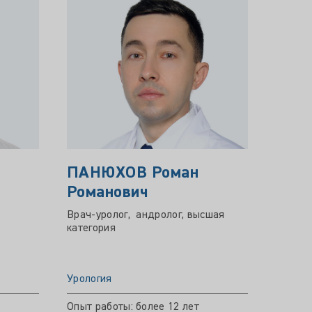
ПАНЮХОВ Роман
СУП
Романович
ГЕО
Врач-уролог, андролог, высшая
Врач-у
категория
ПРИНИ
Урология
Уролог
Опыт работы: более 12 лет
Опыт р