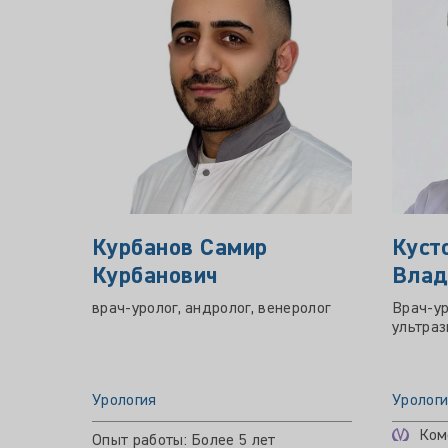
Курбанов Самир
Куст
Курбанович
Влад
врач-уролог, андролог, венеролог
Врач-ур
ультраз
Урология
Уролог
Ком
Опыт работы: Более 5 лет