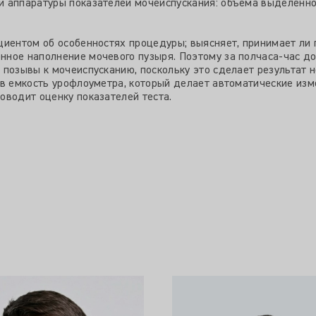
 аппаратуры показателей мочеиспускания: объема выделенной
циентом об особенностях процедуры; выясняет, принимает ли
ное наполнение мочевого пузыря. Поэтому за полчаса-час д
 позывы к мочеиспусканию, поскольку это сделает результат 
 в емкость урофлоуметра, который делает автоматические изм
оводит оценку показателей теста.