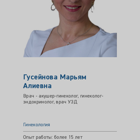
Гусейнова Марьям
МАР
Алиевна
Марк
Врач - акушер-гинеколог, гинеколог-
Врач - 
эндокринолог, врач УЗД
ультра
Гинекология
Гинеко
Опыт работы: более 15 лет
Опыт ра