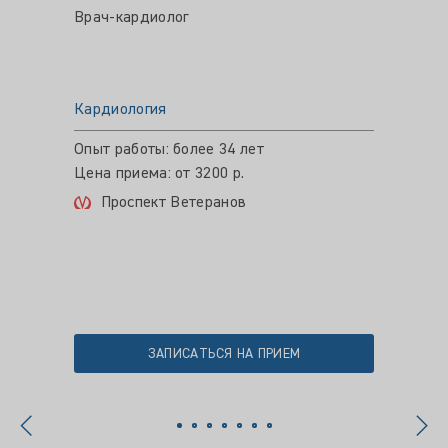
Врач-кардиолог
Врач-к
Кардиология
Кардио
Опыт работы: более 34 лет
Опыт ра
Цена приема: от 3200 р.
Цена пр
Проспект Ветеранов
Пло
ЗАПИСАТЬСЯ НА ПРИЕМ