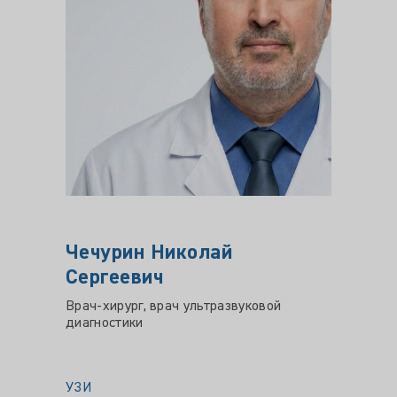
Чечурин Николай
Гусе
Сергеевич
Алие
Врач-хирург, врач ультразвуковой
Врач - 
диагностики
эндокр
УЗИ
УЗИ