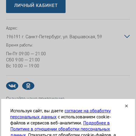
ЛИЧНЫЙ КАБИНЕТ
Адрес:
196191 г. Санкт-Петербург, ул. Варшавская, 59
Время работы:
Пн-Пт
09:00 — 21:00
Сб
0 9:00 — 21:00
Вс
10:00 — 19:00
Скачайте наше приложение
Используя сайт, вы даете
согласие на обработку
персональных данных
с использованием cookie-
файлов и сервисов веб-аналитики.
Подробнее в
© 2026 Клиника «МЕДИКАЛ ОН ГРУП»
Политике в отношении обработки персональных
Все права защищены
данных
. Отказаться от обработки cookie-файлов, а