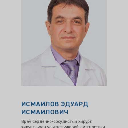
ИСМАИЛОВ ЭДУАРД
АМБ
ИСМАИЛОВИЧ
ЛЕВ
Врач сердечно-сосудистый хирург,
Врач-ф
хирург, врач ультразвуковой диагностики