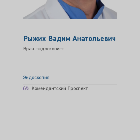
Рыжих Вадим Анатольевич
ШЕВ
Юрь
Врач-эндоскопист
Врач-э
квалиф
Эндоскопия
Эндоск
Комендантский Проспект
Цена пр
Ком