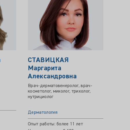
а
СТАВИЦКАЯ
ВОЛ
Маргарита
ЮРЬ
Александровна
Врач-д
космет
Врач-дерматовенеролог, врач-
косметолог, миколог, трихолог,
нутрициолог
Дермат
Дерматология
Опыт р
Цена пр
Опыт работы: более 11 лет