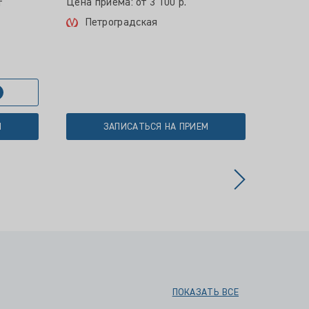
Цена приема: от 3 100 р.
т
Пет
Петроградская
М
ЗАПИСАТЬСЯ НА ПРИЕМ
ПОКАЗАТЬ ВСЕ