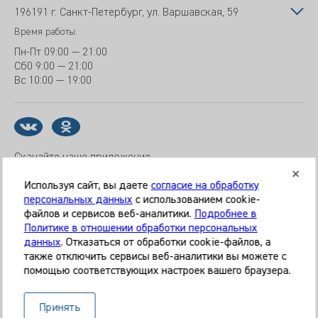
196191 г. Санкт-Петербург, ул. Варшавская, 59
Время работы:
Пн-Пт
09:00 — 21:00
Сб
0 9:00 — 21:00
Вс
10:00 — 19:00
Скачайте наше приложение
Используя сайт, вы даете
согласие на обработку
персональных данных
с использованием cookie-
файлов и сервисов веб-аналитики.
Подробнее в
© 2026 Клиника «МЕДИКАЛ ОН ГРУП»
Политике в отношении обработки персональных
Все права защищены
данных
. Отказаться от обработки cookie-файлов, а
также отключить сервисы веб-аналитики вы можете с
Информация, представленная на сайте, является
помощью соответствующих настроек вашего браузера.
справочной и не может служить основанием для
постановки диагноза, назначения лечения. Необходима
Принять
очная консультация специалиста. Используя данный сайт,