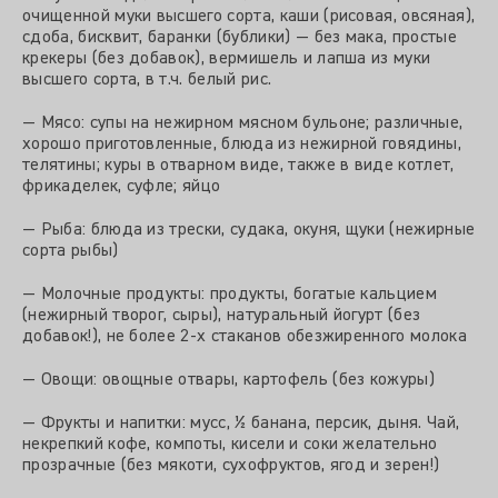
очищенной муки высшего сорта, каши (рисовая, овсяная),
сдоба, бисквит, баранки (бублики) — без мака, простые
крекеры (без добавок), вермишель и лапша из муки
высшего сорта, в т.ч. белый рис.
— Мясо: супы на нежирном мясном бульоне; различные,
хорошо приготовленные, блюда из нежирной говядины,
телятины; куры в отварном виде, также в виде котлет,
фрикаделек, суфле; яйцо
— Рыба: блюда из трески, судака, окуня, щуки (нежирные
сорта рыбы)
— Молочные продукты: продукты, богатые кальцием
(нежирный творог, сыры), натуральный йогурт (без
добавок!), не более 2-х стаканов обезжиренного молока
— Овощи: овощные отвары, картофель (без кожуры)
— Фрукты и напитки: мусс, ½ банана, персик, дыня. Чай,
некрепкий кофе, компоты, кисели и соки желательно
прозрачные (без мякоти, сухофруктов, ягод и зерен!)