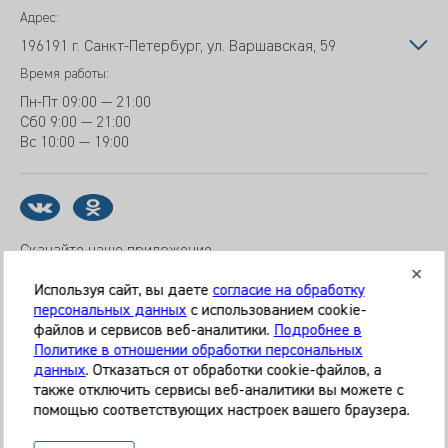
Адрес:
196191 г. Санкт-Петербург, ул. Варшавская, 59
Время работы:
Пн-Пт
09:00 — 21:00
Сб
0 9:00 — 21:00
Вс
10:00 — 19:00
Скачайте наше приложение
Используя сайт, вы даете
согласие на обработку
персональных данных
с использованием cookie-
файлов и сервисов веб-аналитики.
Подробнее в
© 2026 Клиника «МЕДИКАЛ ОН ГРУП»
Политике в отношении обработки персональных
Все права защищены
данных
. Отказаться от обработки cookie-файлов, а
также отключить сервисы веб-аналитики вы можете с
Информация, представленная на сайте, является
помощью соответствующих настроек вашего браузера.
справочной и не может служить основанием для
постановки диагноза, назначения лечения. Необходима