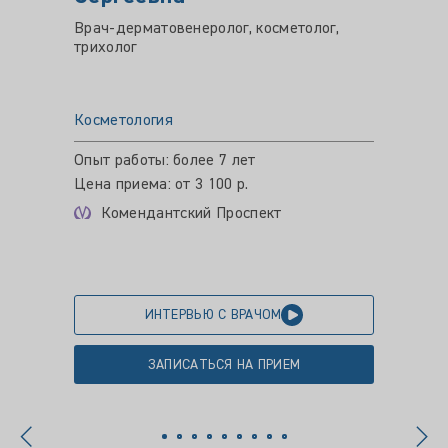
Врач-дерматовенеролог, косметолог,
Врач-д
трихолог
космето
нутриц
Косметология
Космет
Опыт работы: более 7 лет
Опыт ра
Цена приема: от 3 100 р.
Цена пр
Комендантский Проспект
Пет
ИНТЕРВЬЮ С ВРАЧОМ
ЗАПИСАТЬСЯ НА ПРИЕМ