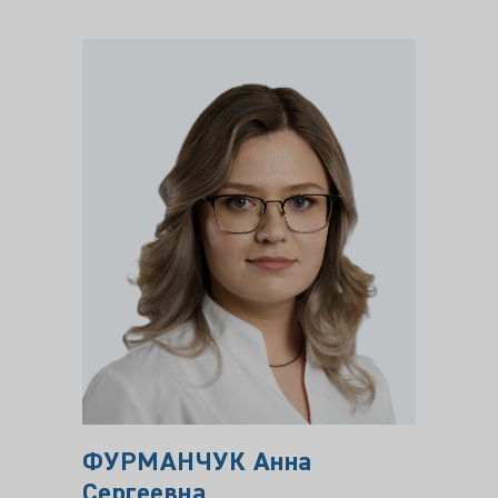
ФУРМАНЧУК Анна
СТА
Сергеевна
Алек