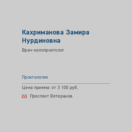
Кахриманова Замира
Фрол
Нурдиновна
Влад
Врач-колопроктолог
Врач-ко
Проктология
Прокто
Цена приема: от 3 100 руб.
Цена пр
Проспект Ветеранов
Про