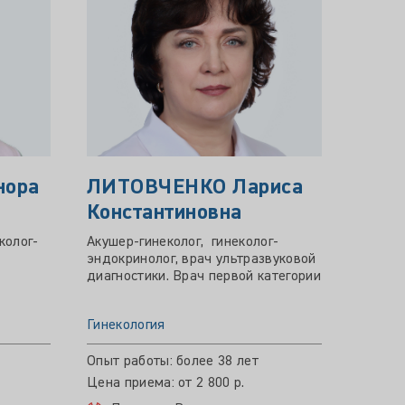
нора
ЛИТОВЧЕНКО Лариса
ПАК
Константиновна
Фед
колог-
Акушер-гинеколог, гинеколог-
Врач а
эндокринолог, врач ультразвуковой
катего
диагностики. Врач первой категории
Гинекология
Гинеко
Опыт работы: более 38 лет
Опыт р
Цена приема: от 2 800 р.
Цена пр