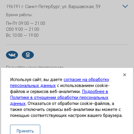
196191 г. Санкт-Петербург, ул. Варшавская, 59
Время работы:
Пн-Пт
09:00 — 21:00
Сб
0 9:00 — 21:00
Вс
10:00 — 19:00
Скачайте наше приложение
Используя сайт, вы даете
согласие на обработку
персональных данных
с использованием cookie-
файлов и сервисов веб-аналитики.
Подробнее в
© 2026 Клиника «МЕДИКАЛ ОН ГРУП»
Политике в отношении обработки персональных
Все права защищены
данных
. Отказаться от обработки cookie-файлов, а
также отключить сервисы веб-аналитики вы можете с
Информация, представленная на сайте, является
помощью соответствующих настроек вашего браузера.
справочной и не может служить основанием для
постановки диагноза, назначения лечения. Необходима
Принять
очная консультация специалиста. Используя данный сайт,