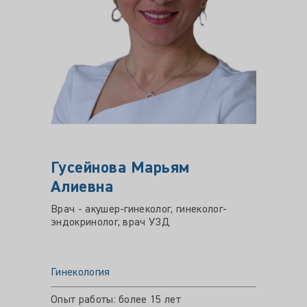
Гусейнова Марьям
МАР
Алиевна
Марк
Врач - акушер-гинеколог, гинеколог-
Врач - 
эндокринолог, врач УЗД
ультра
Гинекология
Гинеко
Опыт работы: более 15 лет
Опыт ра