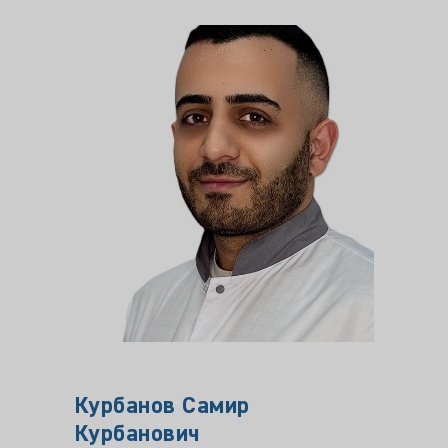
Курбанов Самир
Куст
Курбанович
Врач-ур