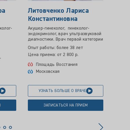
ра
Литовченко Лариса
Пака
Константиновна
Фед
колог-
Акушер-гинеколог, гинеколог-
Врач а
эндокринолог, врач ультразвуковой
катего
диагностики. Врач первой категории
Опыт р
Опыт работы: более 38 лет
Цена пр
Цена приема: от 2 800 р.
т
Мос
Площадь Восстания
Московская
УЗНАТЬ БОЛЬШЕ О ВРАЧЕ
У
М
ЗАПИСАТЬСЯ НА ПРИЕМ