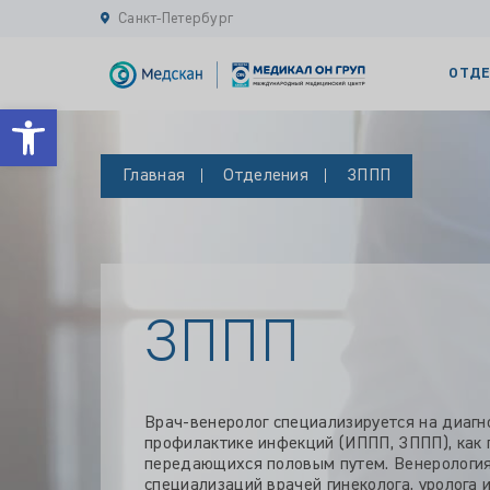
Санкт-Петербург
ОТДЕ
Открыть панель инструментов
Главная
Отделения
ЗППП
ЗППП
Врач-венеролог специализируется на диагно
профилактике инфекций (ИППП, ЗППП), как 
передающихся половым путем. Венерология
специализаций врачей гинеколога, уролога 