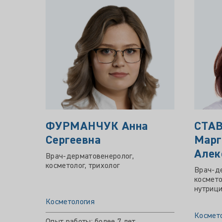
ФУРМАНЧУК Анна
СТА
Сергеевна
Марг
Алек
Врач-дерматовенеролог,
косметолог, трихолог
Врач-де
космето
нутрици
Косметология
Космет