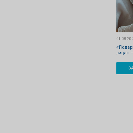
01.08.20
«Подари
лица» 
З