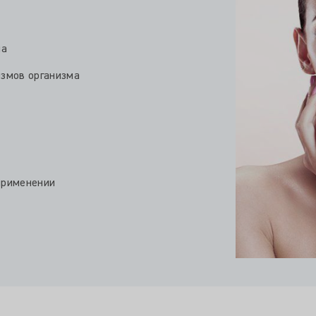
ма
змов организма
применении