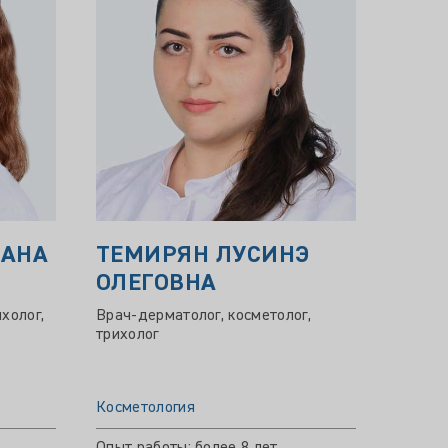
ЛАНА
ТЕМИРЯН ЛУСИНЭ
ПЕТ
ОЛЕГОВНА
СЕР
холог,
Врач-дерматолог, косметолог,
Врач-д
трихолог
космет
Косметология
Космет