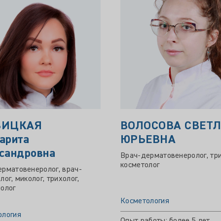
ВИЦКАЯ
ВОЛОСОВА СВЕТ
арита
ЮРЬЕВНА
сандровна
Врач-дерматовенеролог, три
косметолог
рматовенеролог, врач-
лог, миколог, трихолог,
олог
Косметология
ология