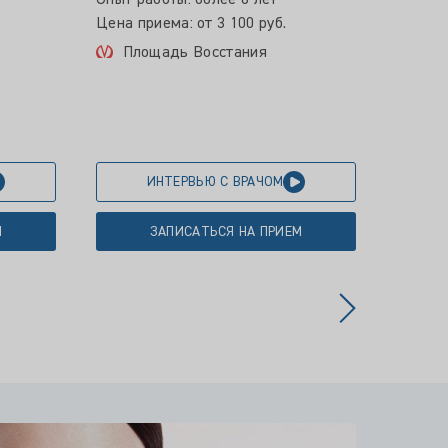
Опыт работы: более 8 лет
Опыт р
Цена приема: от 3 100 руб.
Цена пр
Площадь Восстания
Пет
Мос
ИНТЕРВЬЮ С ВРАЧОМ
М
ЗАПИСАТЬСЯ НА ПРИЕМ