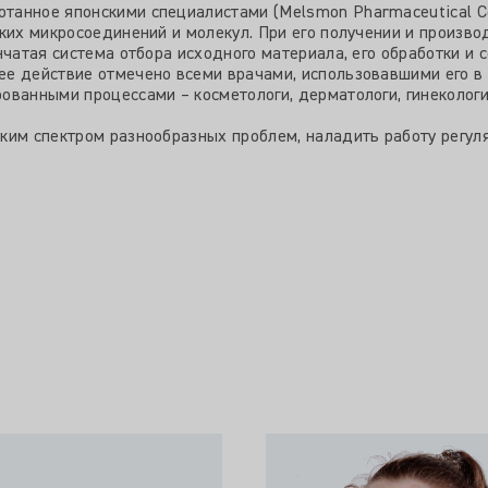
анное японскими специалистами (Melsmon Pharmaceutical Co.,
ских микросоединений и молекул. При его получении и произв
нчатая система отбора исходного материала, его обработки и
е действие отмечено всеми врачами, использовавшими его в 
ванными процессами – косметологи, дерматологи, гинекологи,
ким спектром разнообразных проблем, наладить работу регул