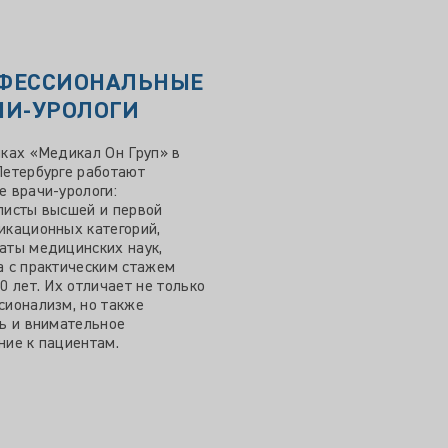
ФЕССИОНАЛЬНЫЕ
ЧИ-УРОЛОГИ
иках «Медикал Он Груп» в
Петербурге работают
е врачи-урологи:
листы высшей и первой
икационных категорий,
аты медицинских наук,
а с практическим стажем
0 лет. Их отличает не только
сионализм, но также
ть и внимательное
ние к пациентам.