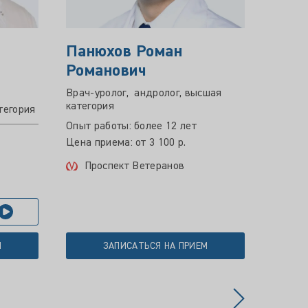
Панюхов Роман
Скор
Романович
Алек
Врач-уролог, андролог, высшая
Врач-у
категория
тегория
Опыт р
Опыт работы: более 12 лет
Цена пр
Цена приема: от 3 100 р.
Ули
Проспект Ветеранов
Мос
У
М
ЗАПИСАТЬСЯ НА ПРИЕМ