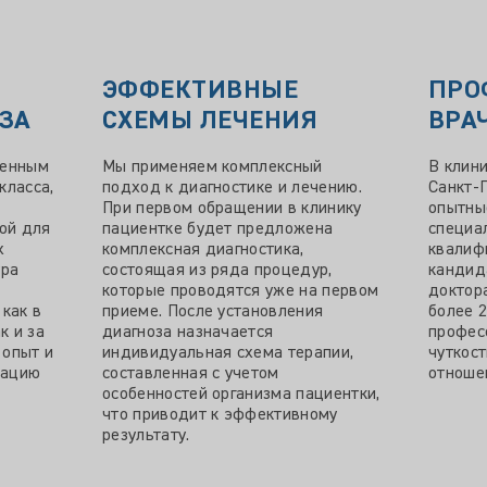
ЭФФЕКТИВНЫЕ
ПРО
ЗА
СХЕМЫ ЛЕЧЕНИЯ
ВРА
менным
Мы применяем комплексный
В клин
класса,
подход к диагностике и лечению.
Санкт-
При первом обращении в клинику
опытны
кой для
пациентке будет предложена
специа
х
комплексная диагностика,
квалиф
ура
состоящая из ряда процедур,
кандид
которые проводятся уже на первом
доктор
 как в
приеме. После установления
более 2
к и за
диагноза назначается
профес
 опыт и
индивидуальная схема терапии,
чуткос
зацию
составленная с учетом
отноше
особенностей организма пациентки,
что приводит к эффективному
результату.