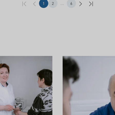
1
2
…
6