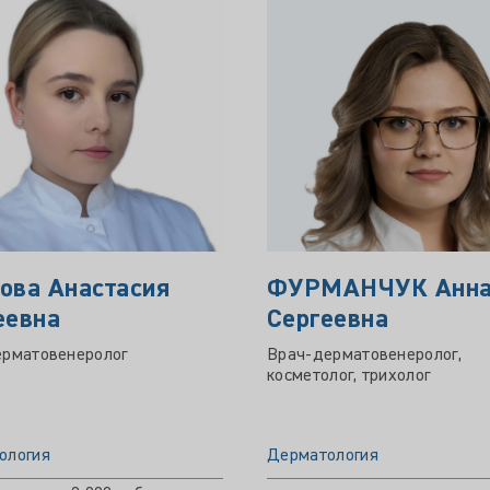
ова Анастасия
ФУРМАНЧУК Анн
еевна
Сергеевна
ерматовенеролог
Врач-дерматовенеролог,
косметолог, трихолог
ология
Дерматология