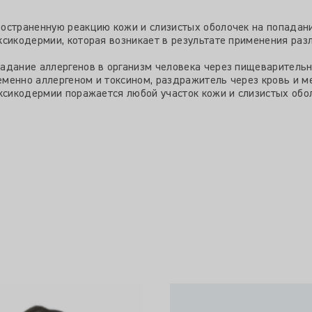
остраненную реакцию кожи и слизистых оболочек на попадание
ксикодермии, которая возникает в результате применения раз
адание аллергенов в организм человека через пищеварительн
менно аллергеном и токсином, раздражитель через кровь и ме
ксикодермии поражается любой участок кожи и слизистых оболо