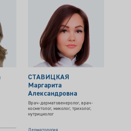
а
СТАВИЦКАЯ
ВОЛ
Маргарита
ЮРЬ
Александровна
Врач-д
космет
Врач-дерматовенеролог, врач-
косметолог, миколог, трихолог,
нутрициолог
Дермат
Дерматология