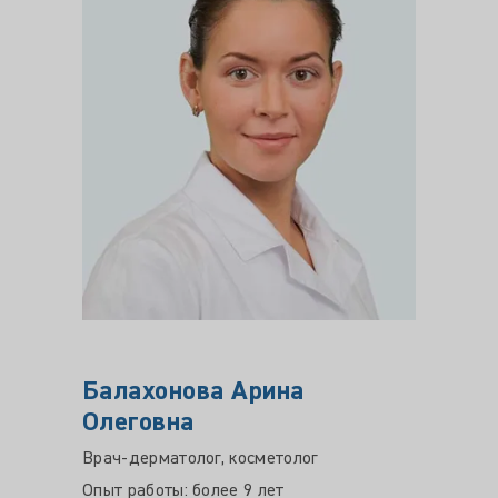
Балахонова Арина
Чуна
Олеговна
Бори
Врач-дерматолог, косметолог
Врач-д
трихол
Опыт работы: более 9 лет