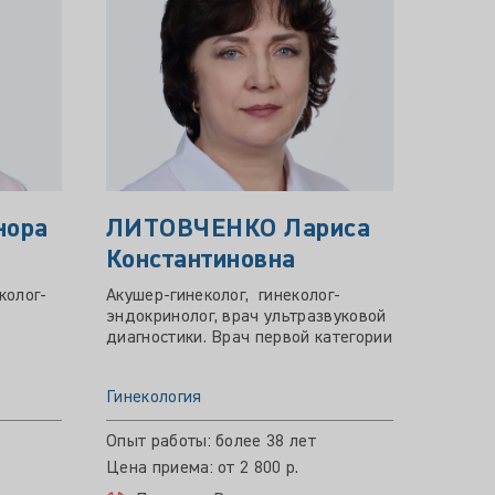
нора
ЛИТОВЧЕНКО Лариса
ПАК
Константиновна
Фед
колог-
Акушер-гинеколог, гинеколог-
Врач а
эндокринолог, врач ультразвуковой
катего
диагностики. Врач первой категории
Гинекология
Гинеко
Опыт работы: более 38 лет
Опыт р
Цена приема: от 2 800 р.
Цена пр