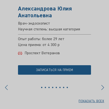
Александрова Юлия
Бойч
Анатольевна
Юрье
Врач-эндоскопист
врач-э
Научная степень: высшая категория
Опыт ра
Цена пр
Опыт работы: более 29 лет
Про
Цена приема: от 4 300 р
Проспект Ветеранов
ЗАПИСАТЬСЯ НА ПРИЕМ
ПОКАЗАТЬ ВСЕХ