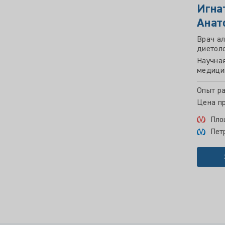
Игна
Анат
Врач ал
диетол
Научная
медицин
Опыт ра
Цена пр
Пло
Пет