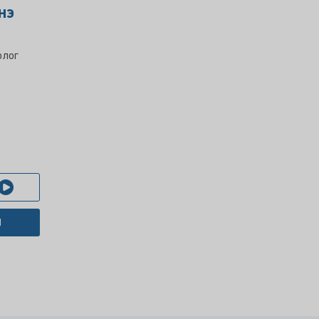
нэ
олог
М