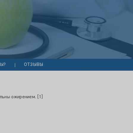
МЫ?
ОТЗЫВЫ
льны ожирением. [1]