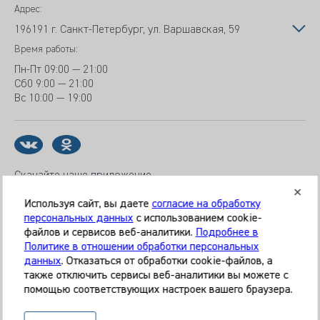
Адрес:
196191 г. Санкт-Петербург, ул. Варшавская, 59
Время работы:
Пн-Пт
09:00 — 21:00
Сб
0 9:00 — 21:00
Вс
10:00 — 19:00
Скачайте наше приложение
Используя сайт, вы даете
согласие на обработку
персональных данных
с использованием cookie-
файлов и сервисов веб-аналитики.
Подробнее в
© 2026 Клиника «МЕДИКАЛ ОН ГРУП»
Политике в отношении обработки персональных
Все права защищены
данных
. Отказаться от обработки cookie-файлов, а
также отключить сервисы веб-аналитики вы можете с
Информация, представленная на сайте, является
помощью соответствующих настроек вашего браузера.
справочной и не может служить основанием для
постановки диагноза, назначения лечения. Необходима