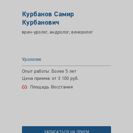
Курбанов Самир
Куст
Курбанович
Врач-ур
ультра
врач-уролог, андролог, венеролог
Уролог
Урология
Ком
Опыт работы: Более 5 лет
Цена приема: от 3 100 руб.
Площадь Восстания
ЗАПИСАТЬСЯ НА ПРИЕМ