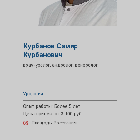
Курбанов Самир
Куст
Курбанович
Врач-ур
ультра
врач-уролог, андролог, венеролог
Уролог
Урология
Ком
Опыт работы: Более 5 лет
Цена приема: от 3 100 руб.
Площадь Восстания