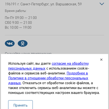
196191 г. Санкт-Петербург, ул. Варшавская, 59
Время работы:
Пн-Пт
09:00 — 21:00
Сб
0 9:00 — 21:00
Вс
10:00 — 19:00
Скачайте наше приложение
Используя сайт, вы даете
согласие на обработку
персональных данных
с использованием cookie-
файлов и сервисов веб-аналитики.
Подробнее в
© 2026 Клиника «МЕДИКАЛ ОН ГРУП»
Политике в отношении обработки персональных
Все права защищены
данных
. Отказаться от обработки cookie-файлов, а
также отключить сервисы веб-аналитики вы можете с
Информация, представленная на сайте, является
помощью соответствующих настроек вашего браузера.
справочной и не может служить основанием для
постановки диагноза, назначения лечения. Необходима
Принять
очная консультация специалиста. Используя данный сайт,