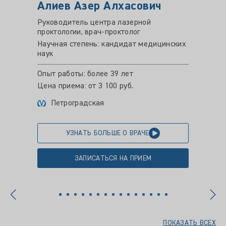
Алиев Азер Алхасович
Султ
База
Руководитель центра лазерной
проктологии, врач-проктолог
Врач-хи
Научная степень: кандидат медицинских
Опыт ра
наук
Цена пр
Опыт работы: более 39 лет
Ком
Цена приема: от 3 100 руб.
Петроградская
УЗНАТЬ БОЛЬШЕ О ВРАЧЕ
ЗАПИСАТЬСЯ НА ПРИЕМ
ПОКАЗАТЬ ВСЕХ