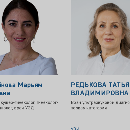
йнова Марьям
РЕДЬКОВА ТАТЬ
вна
ВЛАДИМИРОВНА
акушер-гинеколог, гинеколог-
Врач ультразвуковой диагно
нолог, врач УЗД
первая категория
УЗИ