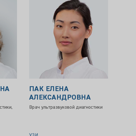
ЯНА
ПАК ЕЛЕНА
МАТ
АЛЕКСАНДРОВНА
КОН
стики,
Врач ультразвуковой диагностики
Врач-к
врач у
врач ф
главны
УЗИ
УЗИ