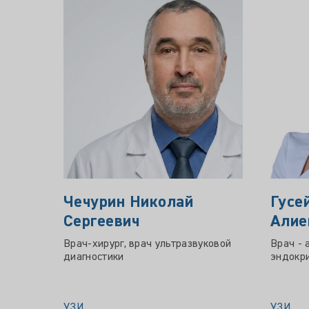
Чечурин Николай
Гусе
Сергеевич
Алие
Врач-хирург, врач ультразвуковой
Врач - 
диагностики
эндокри
УЗИ
УЗИ