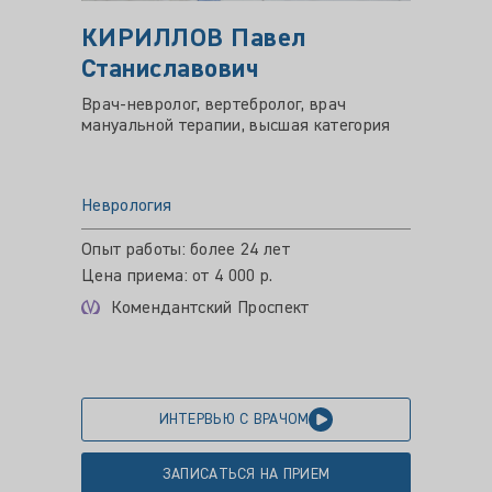
КИРИЛЛОВ Павел
СТРУ
Станиславович
Алек
Врач-невролог, вертебролог, врач
Врач-не
мануальной терапии, высшая категория
кинези
Неврология
Неврол
Опыт работы: более 24 лет
Опыт ра
Цена приема: от 4 000 р.
Цена пр
Комендантский Проспект
Пло
ИНТЕРВЬЮ С ВРАЧОМ
ЗАПИСАТЬСЯ НА ПРИЕМ