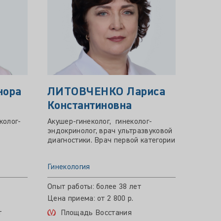
нора
ЛИТОВЧЕНКО Лариса
ПАК
Константиновна
Фед
колог-
Акушер-гинеколог, гинеколог-
Врач а
эндокринолог, врач ультразвуковой
катего
диагностики. Врач первой категории
Гинекология
Гинеко
Опыт работы: более 38 лет
Опыт р
Цена приема: от 2 800 р.
Цена пр
т
Площадь Восстания
Мос