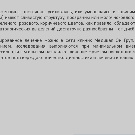
енщины постоянно, усиливаясь, или уменьшаясь в зависимо
) имеют слизистую структуру, прозрачны или молочно-белого 
еленого, розового, коричневого цветов, как правило, облад
атологических выделений достаточно разнообразны – от дисби
ированное лечение можно в сети клиник Медикал Он Груп.
нием, исследования выполняются при минимальном вмеш
ессиональным опытом назначают лечение с учетом последних
ентов подтверждают качество диагностики и лечения в наших