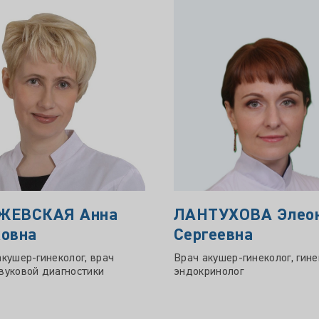
ЖЕВСКАЯ Анна
ЛАНТУХОВА Элео
овна
Сергеевна
акушер-гинеколог, врач
Врач акушер-гинеколог, гине
вуковой диагностики
эндокринолог