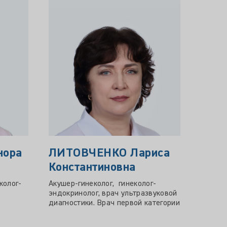
нора
ЛИТОВЧЕНКО Лариса
ПАК
Константиновна
Фед
колог-
Акушер-гинеколог, гинеколог-
Врач а
эндокринолог, врач ультразвуковой
катего
диагностики. Врач первой категории