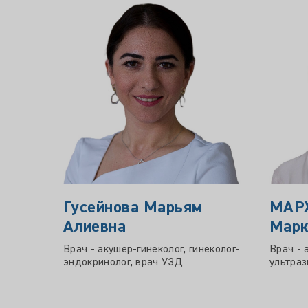
Гусейнова Марьям
МАР
Алиевна
Марк
Врач - акушер-гинеколог, гинеколог-
Врач - 
эндокринолог, врач УЗД
ультраз