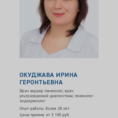
ОКУДЖАВА ИРИНА
Чечу
ГЕРОНТЬЕВНА
Серг
Врач акушер-гинеколог, врач
Врач-хи
ультразвуковой диагностики, гинеколог-
диагно
эндокринолог
Научна
наук
Опыт работы: более 28 лет
Цена приема: от 3 100 руб.
Опыт ра