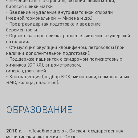
• Лечение CIN 1, эктропион, эктопия шейки матки,
биопсия шейки матки
• Введение и удаление внутриматочной спирали
(медной,гормональной — Мирена и др.).
• Предгравидарная подготовка и введение
беременности
• Оценка факторов риска, раннее выявление акушерской
патологии.
• Стимуляция овуляции кломифеном, летрозолом (при
наличии дополнительной подготовки).
• Поддержка пациенток с синдромом поликистозных
яичников (СПКЯ), эндометриозом,
гиперандрогенией.
• Контрацепция (подбор КОК, мини-пили, гормональных
ВМС, кольца, пластыря).
ОБРАЗОВАНИЕ
2010 г.
— «Лечебное дело», Омская государственная
медицинская академия, г. Омск.