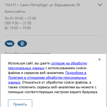
196191 г. Санкт-Петербург, ул. Варшавская, 59
Время работы:
Пн-Пт
09:00 — 21:00
Сб
0 9:00 — 21:00
Вс
10:00 — 19:00
Скачайте наше приложение
Используя сайт, вы даете
согласие на обработку
персональных данных
с использованием cookie-
файлов и сервисов веб-аналитики.
Подробнее в
© 2026 Клиника «МЕДИКАЛ ОН ГРУП»
Политике в отношении обработки персональных
Все права защищены
данных
. Отказаться от обработки cookie-файлов, а
также отключить сервисы веб-аналитики вы можете с
Информация, представленная на сайте, является
помощью соответствующих настроек вашего браузера.
справочной и не может служить основанием для
постановки диагноза, назначения лечения. Необходима
Принять
очная консультация специалиста. Используя данный сайт,