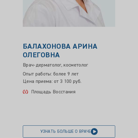
БАЛАХОНОВА АРИНА
ЧУН
ОЛЕГОВНА
БОР
Врач-дерматолог, косметолог
Врач-д
трихол
Опыт работы: более 9 лет
Опыт ра
Цена приема: от 3 100 руб.
Цена пр
Площадь Восстания
Ули
УЗНАТЬ БОЛЬШЕ О ВРАЧЕ