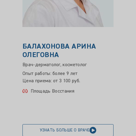
БАЛАХОНОВА АРИНА
ЧУН
ОЛЕГОВНА
БОР
Врач-дерматолог, косметолог
Врач-д
трихол
Опыт работы: более 9 лет
Опыт ра
Цена приема: от 3 100 руб.
Цена пр
Площадь Восстания
Ули
УЗНАТЬ БОЛЬШЕ О ВРАЧЕ