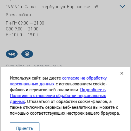
196191 г. Санкт-Петербург, ул. Варшавская, 59
Время работы:
Пн-Пт
09:00 — 21:00
Сб
0 9:00 — 21:00
Вс
10:00 — 19:00
Скачайте наше приложение
Используя сайт, вы даете
согласие на обработку
персональных данных
с использованием cookie-
файлов и сервисов веб-аналитики.
Подробнее в
© 2026 Клиника «МЕДИКАЛ ОН ГРУП»
Политике в отношении обработки персональных
Все права защищены
данных
. Отказаться от обработки cookie-файлов, а
также отключить сервисы веб-аналитики вы можете с
Информация, представленная на сайте, является
помощью соответствующих настроек вашего браузера.
справочной и не может служить основанием для
постановки диагноза, назначения лечения. Необходима
Принять
очная консультация специалиста. Используя данный сайт,