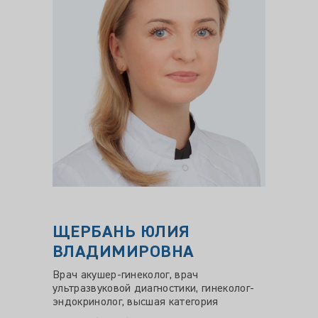
ЩЕРБАНЬ ЮЛИЯ
Курб
ВЛАДИМИРОВНА
Курб
Врач акушер-гинеколог, врач
врач-ур
ультразвуковой диагностики, гинеколог-
Научна
эндокринолог, высшая категория
Россий