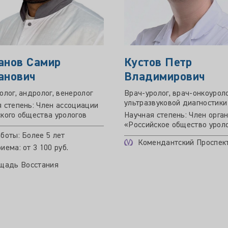
анов Самир
Кустов Петр
анович
Владимирович
олог, андролог, венеролог
Врач-уролог, врач-онкоуроло
ультразвуковой диагностики
 степень: Член ассоциации
кого общества урологов
Научная степень: Член орга
«Российское общество урол
боты: Более 5 лет
Комендантский Проспек
иема: от 3 100 руб.
щадь Восстания