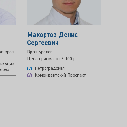
Махортов Денис
ЛАН
Сергеевич
Серг
г, врач
Врач-уролог
Врач а
эндокр
Цена приема: от 3 100 р.
низации
Опыт р
Петроградская
огов»
Цена пр
Комендантский Проспект
т
Ком
У