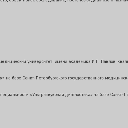
отр, объективное обследование, постановку диагноза и назна
 медицинский университет имени академика И.П. Павлов, ква
я» на базе Санкт-Петербургского государственного медицинско
пециальности «Ультразвуковая диагностика» на базе Санкт-Пет