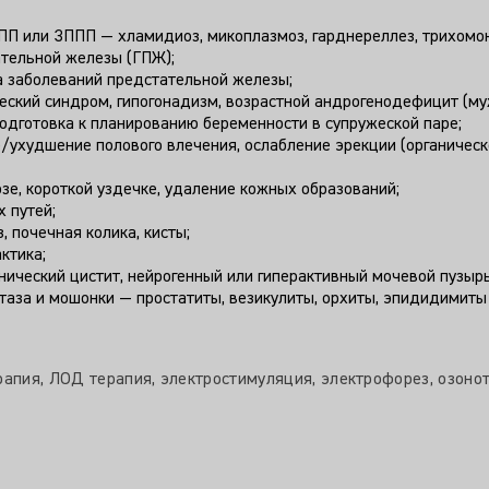
П или ЗППП — хламидиоз, микоплазмоз, гарднереллез, трихомони
ательной железы (ГПЖ);
а заболеваний предстательной железы;
ский синдром, гипогонадизм, возрастной андрогенодефицит (му
подготовка к планированию беременности в супружеской паре;
ухудшение полового влечения, ослабление эрекции (органическог
зе, короткой уздечке, удаление кожных образований;
 путей;
 почечная колика, кисты;
ктика;
ический цистит, нейрогенный или гиперактивный мочевой пузырь;
таза и мошонки — простатиты, везикулиты, орхиты, эпидидимиты
апия, ЛОД терапия, электростимуляция, электрофорез, озоно