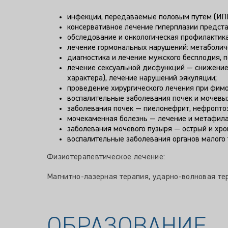
инфекции, передаваемые половым путем (ИПП
консервативное лечение гиперплазии предст
обследование и онкологическая профилактик
лечение гормональных нарушений: метаболиче
диагностика и лечение мужского бесплодия, 
лечение сексуальной дисфункций — снижение/
характера), лечение нарушений эякуляции;
проведение хирургического лечения при фимо
воспалительные заболевания почек и мочевых
заболевания почек — пиелонефрит, нефроптоз,
мочекаменная болезнь — лечение и метафила
заболевания мочевого пузыря — острый и хрон
воспалительные заболевания органов малого 
Физиотерапевтическое лечение:
Магнитно-лазерная терапия, ударно-волновая тер
ОБРАЗОВАНИЕ