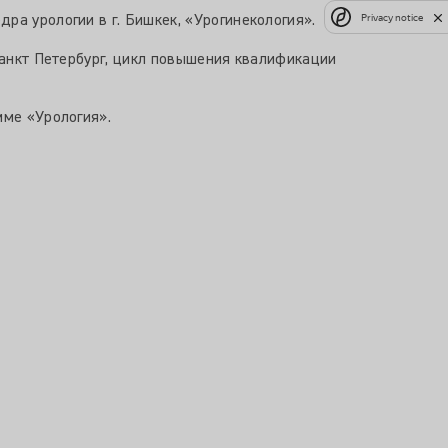
Privacy notice
ра урологии в г. Бишкек, «Урогинекология».
Санкт Петербург, цикл повышения квалификации
мме «Урология».