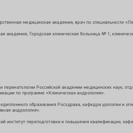
рственная медицинская академия, врач по специальности «Леч
ая академия, Городская клиническая больница № 1, клиническ
и и перинатологии Российской академии медицинских наук, от
фикации по программе «Клиническая андрология».
едипломного образования Росздрава, кафедра урологии и опер
вная андрология».
кий институт переподготовки и повышения квалификации, кафе