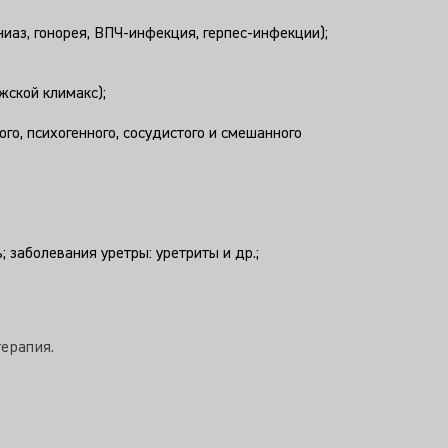
аз, гонорея, ВПЧ-инфекция, герпес-инфекции);
жской климакс);
о, психогенного, сосудистого и смешанного
 заболевания уретры: уретриты и др.;
терапия.