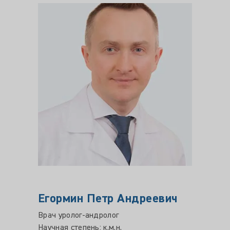
Егормин Петр Андреевич
Махо
Врач уролог-андролог
Врач-у
Научная степень: к.м.н.
Цена пр