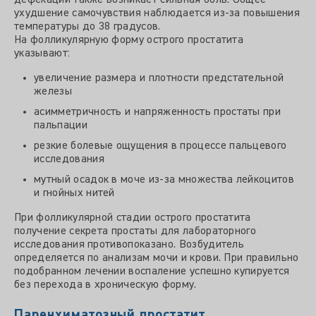
дефекации также возникает сильная боль. Общее
ухудшение самочувствия наблюдается из-за повышения
температуры до 38 градусов.
На фолликулярную форму острого простатита
указывают:
увеличение размера и плотности предстательной
железы
асимметричность и напряженность простаты при
пальпации
резкие болевые ощущения в процессе пальцевого
исследования
мутный осадок в моче из-за множества лейкоцитов
и гнойных нитей
При фолликулярной стадии острого простатита
получение секрета простаты для лабораторного
исследования противопоказано. Возбудитель
определяется по анализам мочи и крови. При правильно
подобранном лечении воспаление успешно купируется
без перехода в хроническую форму.
Паренхиматозный простатит