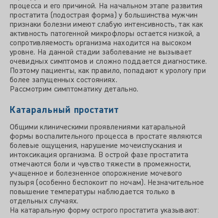
процесса и его причиной. На начальном этапе развития
простатита (подострая форма) у большинства мужчин
признаки болезни имеют слабую интенсивность, так как
активность патогенной микрофлоры остается низкой, а
сопротивляемость организма находится на высоком
уровне. На данной стадии заболевание не вызывает
очевидных симптомов и сложно поддается диагностике.
Поэтому пациенты, как правило, попадают к урологу при
более запущенных состояниях.
Рассмотрим симптоматику детально.
Катаральный простатит
Общими клиническими проявлениями катаральной
формы воспалительного процесса в простате являются
болевые ощущения, нарушение мочеиспускания и
интоксикация организма. В острой фазе простатита
отмечаются боли и чувство тяжести в промежности,
учащенное и болезненное опорожнение мочевого
пузыря (особенно беспокоит по ночам). Незначительное
повышение температуры наблюдается только в
отдельных случаях.
На катаральную форму острого простатита указывают: