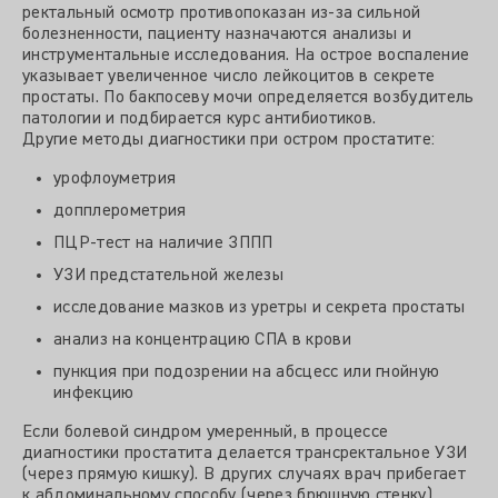
ректальный осмотр противопоказан из-за сильной
болезненности, пациенту назначаются анализы и
инструментальные исследования. На острое воспаление
указывает увеличенное число лейкоцитов в секрете
простаты. По бакпосеву мочи определяется возбудитель
патологии и подбирается курс антибиотиков.
Другие методы диагностики при остром простатите:
урофлоуметрия
допплерометрия
ПЦР-тест на наличие ЗППП
УЗИ предстательной железы
исследование мазков из уретры и секрета простаты
анализ на концентрацию СПА в крови
пункция при подозрении на абсцесс или гнойную
инфекцию
Если болевой синдром умеренный, в процессе
диагностики простатита делается трансректальное УЗИ
(через прямую кишку). В других случаях врач прибегает
к абдоминальному способу (через брюшную стенку).