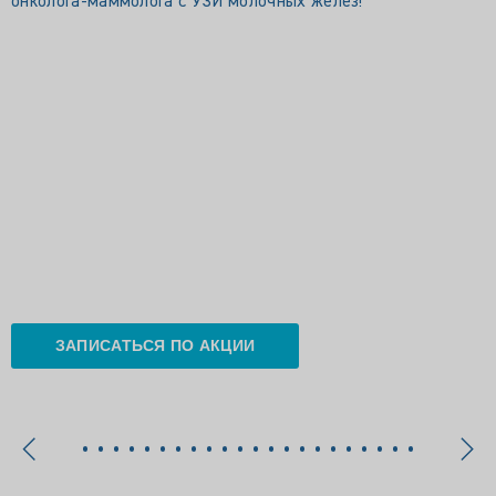
онколога‑маммолога с УЗИ молочных желёз!
ЗАПИСАТЬСЯ ПО АКЦИИ