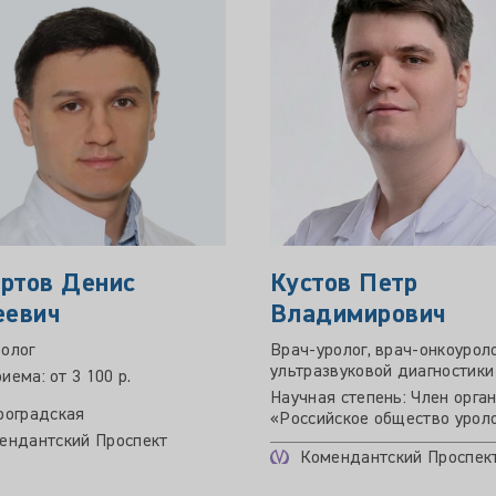
ртов Денис
Кустов Петр
еевич
Владимирович
олог
Врач-уролог, врач-онкоуроло
ультразвуковой диагностики
иема: от 3 100 р.
Научная степень: Член орга
роградская
«Российское общество урол
ендантский Проспект
Комендантский Проспек