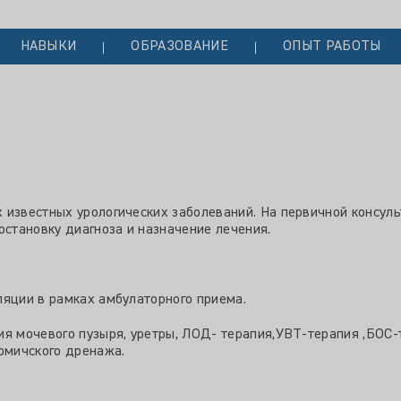
НАВЫКИ
ОБРАЗОВАНИЕ
ОПЫТ РАБОТЫ
 известных урологических заболеваний. На первичной консуль
остановку диагноза и назначение лечения.
уляции в рамках амбулаторного приема.
я мочевого пузыря, уретры, ЛОД- терапия,УВТ-терапия ,БОС-т
томичского дренажа.