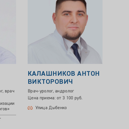
КАЛАШНИКОВ АНТОН
САЛ
ВИКТОРОВИЧ
ТИМ
г, врач
Врач-уролог, андролог
Врач у
Цена приема: от 3 100 руб.
Научна
низации
Улица Дыбенко
огов»
Опыт р
Цена пр
т
Пло