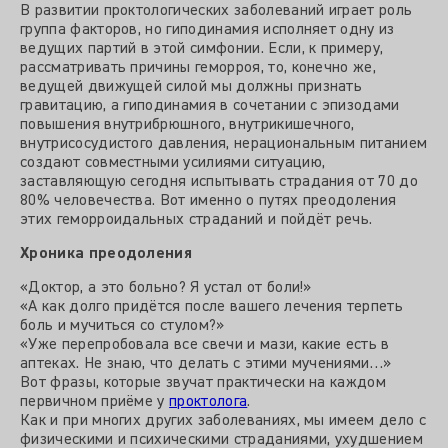
В развитии проктологических заболеваний играет роль
группа факторов, но гиподинамия исполняет одну из
ведущих партий в этой симфонии. Если, к примеру,
рассматривать причины геморроя, то, конечно же,
ведущей движущей силой мы должны признать
гравитацию, а гиподинамия в сочетании с эпизодами
повышения внутрибрюшного, внутрикишечного,
внутрисосудистого давления, нерациональным питанием
создают совместными усилиями ситуацию,
заставляющую сегодня испытывать страдания от 70 до
80% человечества. Вот именно о путях преодоления
этих геморроидальных страданий и пойдёт речь.
Хроника преодоления
«Доктор, а это больно? Я устал от боли!»
«А как долго придётся после вашего лечения терпеть
боль и мучиться со стулом?»
«Уже перепробовала все свечи и мази, какие есть в
аптеках. Не знаю, что делать с этими мучениями…»
Вот фразы, которые звучат практически на каждом
первичном приёме у
проктолога
.
Как и при многих других заболеваниях, мы имеем дело с
физическими и психическими страданиями, ухудшением