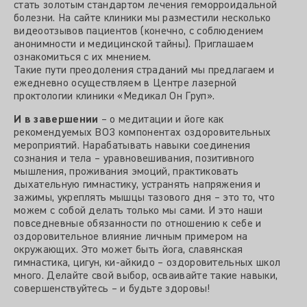
стать золотым стандартом лечения геморроидальной
болезни. На сайте клиники мы разместили несколько
видеоотзывов пациентов (конечно, с соблюдением
анонимности и медицинской тайны). Приглашаем
ознакомиться с их мнением.
Такие пути преодоления страданий мы предлагаем и
ежедневно осуществляем в Центре лазерной
проктологии клиники «Медикал Он Груп».
И в завершении
– о медитации и йоге как
рекомендуемых ВОЗ компонентах оздоровительных
мероприятий. Нарабатывать навыки соединения
сознания и тела – уравновешивания, позитивного
мышления, проживания эмоций, практиковать
дыхательную гимнастику, устранять напряжения и
зажимы, укреплять мышцы тазового дня – это то, что
можем с собой делать только мы сами. И это наши
повседневные обязанности по отношению к себе и
оздоровительное влияние личным примером на
окружающих. Это может быть йога, славянская
гимнастика, цигун, ки-айкидо – оздоровительных школ
много. Делайте свой выбор, осваивайте такие навыки,
совершенствуйтесь – и будьте здоровы!