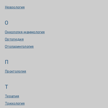
Неврология
О
Онкология-маммология
Ортопедия
Отоларингология
П
Проктология
Т
Терапия
Трихология