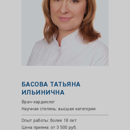
БАСОВА ТАТЬЯНА
БОГ
ИЛЬИНИЧНА
АНА
Врач-кардиолог
Врач-к
Научная степень: высшая категория
Опыт ра
Цена пр
Опыт работы: более 18 лет
Пет
Цена приема: от 3 500 руб.