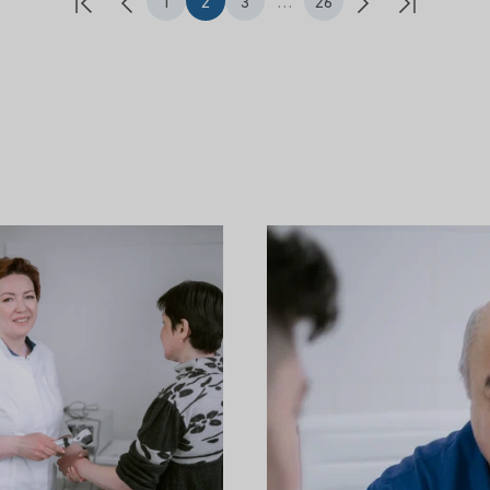
1
2
3
…
26