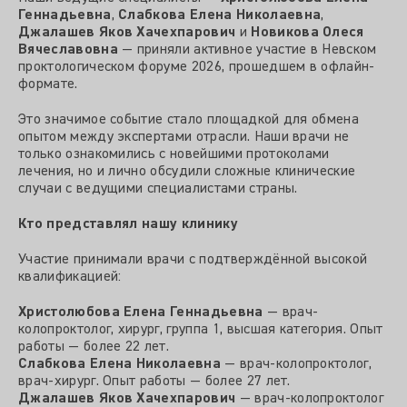
Геннадьевна
,
Слабкова Елена Николаевна
,
Джалашев Яков Хачехпарович
и
Новикова Олеся
Вячеславовна
— приняли активное участие в Невском
проктологическом форуме 2026, прошедшем в офлайн-
формате.
Это значимое событие стало площадкой для обмена
опытом между экспертами отрасли. Наши врачи не
только ознакомились с новейшими протоколами
лечения, но и лично обсудили сложные клинические
случаи с ведущими специалистами страны.
Кто представлял нашу клинику
Участие принимали врачи с подтверждённой высокой
квалификацией:
Христолюбова Елена Геннадьевна
— врач-
колопроктолог, хирург, группа 1, высшая категория. Опыт
работы — более 22 лет.
Слабкова Елена Николаевна
— врач-колопроктолог,
врач-хирург. Опыт работы — более 27 лет.
Джалашев Яков Хачехпарович
— врач-колопроктолог