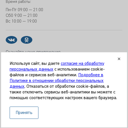
Время работы:
Пн-Пт
09:00 — 21:00
Сб
0 9:00 — 21:00
Вс
10:00 — 19:00
Скачайте наше приложение
Используя сайт, вы даете
согласие на обработку
персональных данных
с использованием cookie-
файлов и сервисов веб-аналитики.
Подробнее в
© 2026 Клиника «МЕДИКАЛ ОН ГРУП»
Политике в отношении обработки персональных
Все права защищены
данных
. Отказаться от обработки cookie-файлов, а
также отключить сервисы веб-аналитики вы можете с
Информация, представленная на сайте, является
помощью соответствующих настроек вашего браузера.
справочной и не может служить основанием для
постановки диагноза, назначения лечения. Необходима
Принять
очная консультация специалиста. Используя данный сайт,
вы даёте согласие на обработку ваших данных сервисом
Яндекс.Метрика.