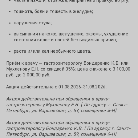
частые изжоги, отрыжка, неприятный привкус во рту;
тошнота, боли и тяжесть в желудке;
нарушения стула;
высыпания на коже, шелушение, экземы, ухудшение
состояния волос и ногтей без видимых причин;
рвота и/или кал необычного цвета.
Приём к врачу — гастроэнтерологу Бондаренко К.В. или
Мухленову Е.Н. со скидкой 35%: цена снижена с
3
100
,
00
руб. до
2
000
,
00
руб.
Акция действительна с 01.08.2026-31.08.2026;
Акция действительна при обращении в врачу-
гастроэнтерологу Мухленову Е.Н. ( По адресу: г. Санкт-
Петербург, ул. Варшавская, д. 59, помещение 4-Н)
Акция действительна при обращении в врачу-
гастроэнтерологу Бондаренко К.В. ( По адресу: г. Санкт-
Петербург, ул. Варшавская, д. 59, помещение 4-Н)