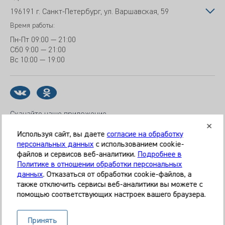
196191 г. Санкт-Петербург, ул. Варшавская, 59
Время работы:
Пн-Пт
09:00 — 21:00
Сб
0 9:00 — 21:00
Вс
10:00 — 19:00
Скачайте наше приложение
Используя сайт, вы даете
согласие на обработку
персональных данных
с использованием cookie-
файлов и сервисов веб-аналитики.
Подробнее в
© 2026 Клиника «МЕДИКАЛ ОН ГРУП»
Политике в отношении обработки персональных
Все права защищены
данных
. Отказаться от обработки cookie-файлов, а
также отключить сервисы веб-аналитики вы можете с
Информация, представленная на сайте, является
помощью соответствующих настроек вашего браузера.
справочной и не может служить основанием для
постановки диагноза, назначения лечения. Необходима
Принять
очная консультация специалиста. Используя данный сайт,