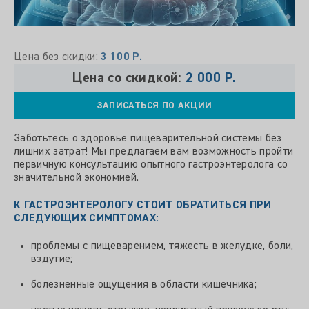
Цена без скидки:
3 100 Р.
Цена со скидкой:
2 000 Р.
ЗАПИСАТЬСЯ ПО АКЦИИ
Заботьтесь
о
здоровье
пищеварительной
системы
без
лишних
затрат!
Мы
предлагаем
вам
возможность
пройти
первичную
консультацию
опытного
гастроэнтеролога
со
значительной
экономией.
К ГАСТРОЭНТЕРОЛОГУ СТОИТ ОБРАТИТЬСЯ ПРИ
СЛЕДУЮЩИХ СИМПТОМАХ:
проблемы с пищеварением, тяжесть в желудке, боли,
вздутие;
болезненные ощущения в области кишечника;