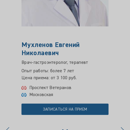
Мухленов Евгений
Бонд
Николаевич
Викт
Врач-гастроэнтеролог, терапевт
Врач-г
Цена пр
Опыт работы: более 7 лет
Цена приема: от 3 100 руб.
Мос
Проспект Ветеранов
Московская
ЗАПИСАТЬСЯ НА ПРИЕМ