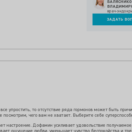
ЗАДАТЬ ВО
все упростить, то отсутствие ряда гормонов может быть причи
 посмотрим, чего вам не хватает. Выберите себе суперспособн
ает настроение. Дофамин усиливает удовольствие получаемое
вает ощущение любви, уменьшает чувство беспокойства и тре
тонин оказывает влияние на формирование спокойного сна. Э
орэпинефрин активизирует мышление, преодолевает стресс, п