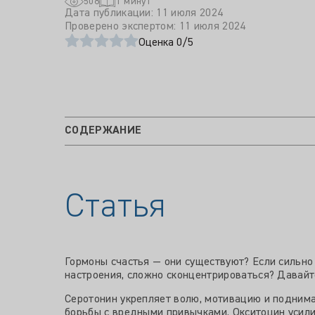
Оценка 0/5
СОДЕРЖАНИЕ
Статья
Гормоны счастья — они существуют? Если сильно 
настроения, сложно сконцентрироваться? Давайте
Серотонин укрепляет волю, мотивацию и подним
борьбы с вредными привычками. Окситоцин усили
уменьшает тревожное состояние организма. Мела
чувствительности и вызывает эффект эйфории. Н