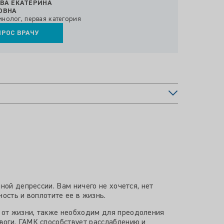
ПРОС ВРАЧУ
ной депрессии. Вам ничего не хочется, нет
ость и воплотите ее в жизнь.
 от жизни, также необходим для преодоления
воги. ГАМК способствует расслаблению и
ндорфин повышает болевой порог
овышает концентрацию, помогает.