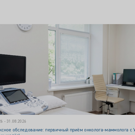
26 - 31.08.2026
сное обследование: первичный приём онколога‑маммолога с 
ых желёз!