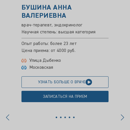
БУШИНА АННА
ЛЕВ
ВАЛЕРИЕВНА
АЛЕ
врач-терапевт, эндокринолог
Врач-э
Научная степень: высшая категория
Научная
Опыт работы: более 23 лет
Опыт ра
Цена приема: от 4000 руб.
Цена пр
Улица Дыбенко
Ком
Московская
УЗНАТЬ БОЛЬШЕ О ВРАЧЕ
ЗАПИСАТЬСЯ НА ПРИЕМ